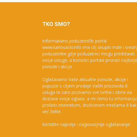
TKO SMO?
Informativno poduzetnički portal
www.karlovacki.info ima cilj okupiti male i sredn
poduzetnike gdje poduzetnici mogu predstaviti
svoje usluge, a korisnici portala pronaći najbolj
ponude i akcije.
Oglašavamo Vaše aktualne ponude, akcije i
popuste s ciljem prodaje Vaših proizvoda ili
usluga te zato pozivamo sve tvrtke i obrte da
dostave svoje oglase, a mi ćemo tu informaciju
proširiti internetom, društvenim mrežama ili ka
već želite.
Koristite najbolje i najpovoljnije oglašavanje!