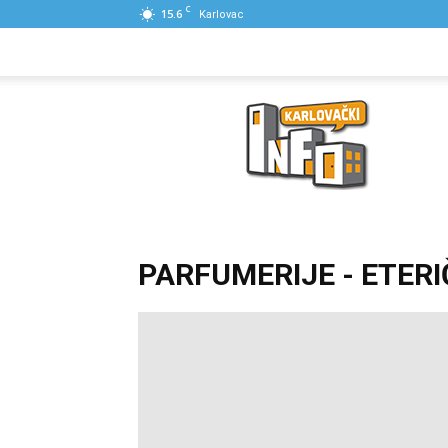
C
15.6
Karlovac
NASLOVNA
PONUDE
POSLOVNI IME
Karlovački
Info
PARFUMERIJE - ETER