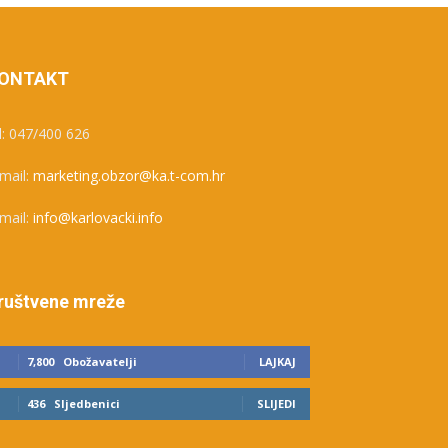
ONTAKT
l: 047/400 626
mail:
marketing.obzor@ka.t-com.hr
mail:
info@karlovacki.info
ruštvene mreže
7,800
Obožavatelji
LAJKAJ
436
Sljedbenici
SLIJEDI