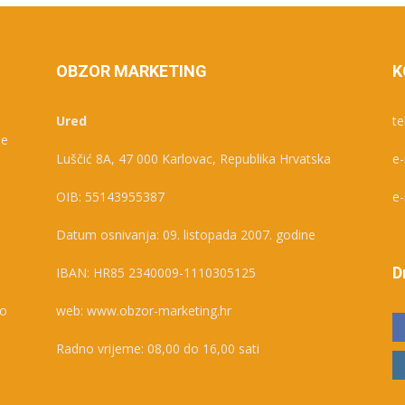
OBZOR MARKETING
K
Ured
te
je
Luščić 8A, 47 000 Karlovac, Republika Hrvatska
e-
e
OIB: 55143955387
e-
Datum osnivanja: 09. listopada 2007. godine
D
IBAN: HR85 2340009-1110305125
ko
web: www.obzor-marketing.hr
Radno vrijeme: 08,00 do 16,00 sati