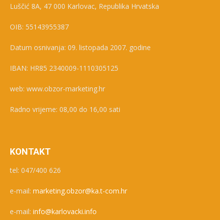
Luščić 8A, 47 000 Karlovac, Republika Hrvatska
OIB: 55143955387
Datum osnivanja: 09. listopada 2007. godine
IBAN: HR85 2340009-1110305125
web: www.obzor-marketing.hr
Radno vrijeme: 08,00 do 16,00 sati
KONTAKT
tel: 047/400 626
e-mail:
marketing.obzor@ka.t-com.hr
e-mail:
info@karlovacki.info