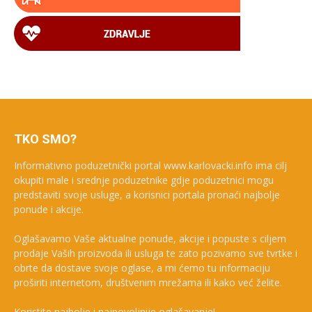
TKO SMO?
Informativno poduzetnički portal www.karlovacki.info ima cilj
okupiti male i srednje poduzetnike gdje poduzetnici mogu
predstaviti svoje usluge, a korisnici portala pronaći najbolje
ponude i akcije.
Oglašavamo Vaše aktualne ponude, akcije i popuste s ciljem
prodaje Vaših proizvoda ili usluga te zato pozivamo sve tvrtke i
obrte da dostave svoje oglase, a mi ćemo tu informaciju
proširiti internetom, društvenim mrežama ili kako već želite.
Koristite najbolje i najpovoljnije oglašavanje!