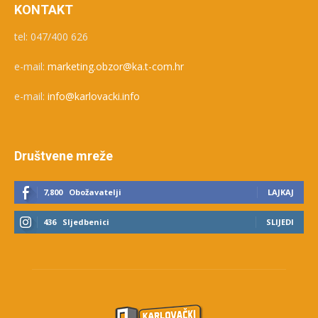
KONTAKT
tel: 047/400 626
e-mail:
marketing.obzor@ka.t-com.hr
e-mail:
info@karlovacki.info
Društvene mreže
7,800
Obožavatelji
LAJKAJ
436
Sljedbenici
SLIJEDI