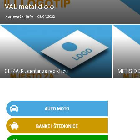
VAL metal d.o.o.
Karlovački Info
-
08/04/2022
CE-ZA-R , centar za reciklažu
METIS D.D