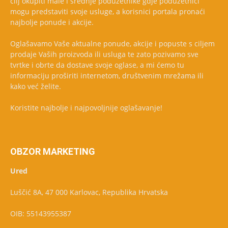
cilj okupiti male i srednje poduzetnike gdje poduzetnici
mogu predstaviti svoje usluge, a korisnici portala pronaći
najbolje ponude i akcije.
Oglašavamo Vaše aktualne ponude, akcije i popuste s ciljem
prodaje Vaših proizvoda ili usluga te zato pozivamo sve
tvrtke i obrte da dostave svoje oglase, a mi ćemo tu
informaciju proširiti internetom, društvenim mrežama ili
kako već želite.
Koristite najbolje i najpovoljnije oglašavanje!
OBZOR MARKETING
Ured
Luščić 8A, 47 000 Karlovac, Republika Hrvatska
OIB: 55143955387