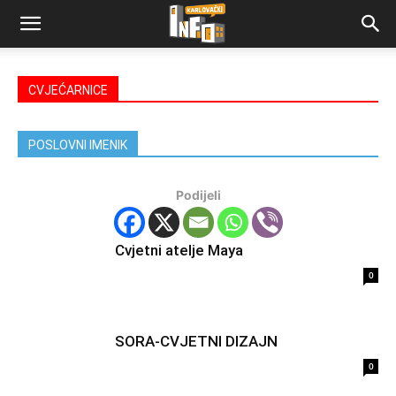
CVJEĆARNICE
POSLOVNI IMENIK
Podijeli
Cvjetni atelje Maya
0
SORA-CVJETNI DIZAJN
0