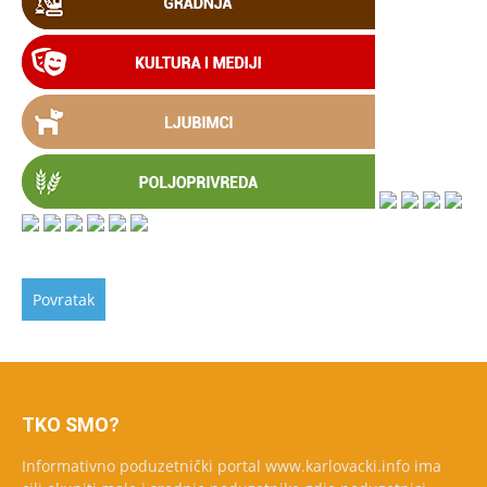
TKO SMO?
Informativno poduzetnički portal www.karlovacki.info ima