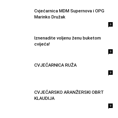
Cvjećarnica MDM Supernova i OPG
Marinko Družak
0
Iznenadite voljenu ženu buketom
cvijeća!
0
CVJEĆARNICA RUŽA
0
CVJEĆARSKO ARANŽERSKI OBRT
KLAUDIJA
0