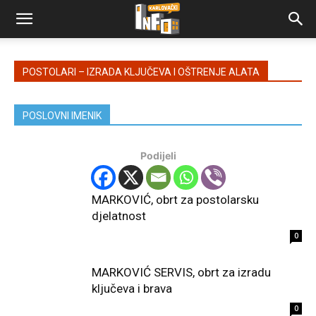
POSTOLARI – IZRADA KLJUČEVA I OŠTRENJE ALATA
POSLOVNI IMENIK
Podijeli
MARKOVIĆ, obrt za postolarsku
djelatnost
0
MARKOVIĆ SERVIS, obrt za izradu
ključeva i brava
0