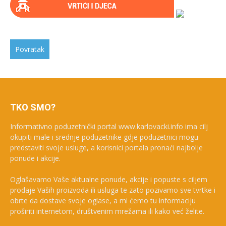
TKO SMO?
Informativno poduzetnički portal www.karlovacki.info ima cilj
okupiti male i srednje poduzetnike gdje poduzetnici mogu
predstaviti svoje usluge, a korisnici portala pronaći najbolje
ponude i akcije.
Oglašavamo Vaše aktualne ponude, akcije i popuste s ciljem
prodaje Vaših proizvoda ili usluga te zato pozivamo sve tvrtke i
obrte da dostave svoje oglase, a mi ćemo tu informaciju
proširiti internetom, društvenim mrežama ili kako već želite.