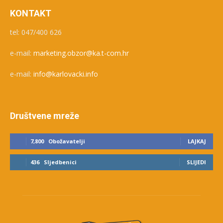
KONTAKT
tel: 047/400 626
e-mail:
marketing.obzor@ka.t-com.hr
e-mail:
info@karlovacki.info
Društvene mreže
7,800
Obožavatelji
LAJKAJ
436
Sljedbenici
SLIJEDI