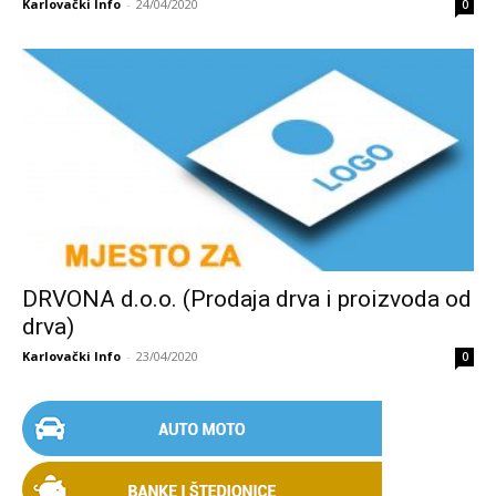
Karlovački Info
-
24/04/2020
0
DRVONA d.o.o. (Prodaja drva i proizvoda od
drva)
Karlovački Info
-
23/04/2020
0