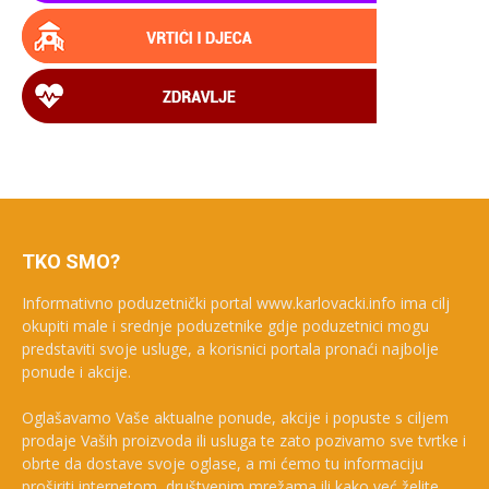
TKO SMO?
Informativno poduzetnički portal www.karlovacki.info ima cilj
okupiti male i srednje poduzetnike gdje poduzetnici mogu
predstaviti svoje usluge, a korisnici portala pronaći najbolje
ponude i akcije.
Oglašavamo Vaše aktualne ponude, akcije i popuste s ciljem
prodaje Vaših proizvoda ili usluga te zato pozivamo sve tvrtke i
obrte da dostave svoje oglase, a mi ćemo tu informaciju
proširiti internetom, društvenim mrežama ili kako već želite.