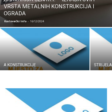
VRSTA METALNIH KONSTRUKCIJA I
OGRADA
Karlovački Info
-
16/12/2024
A KONSTRUKCIJE
STRIJELAC