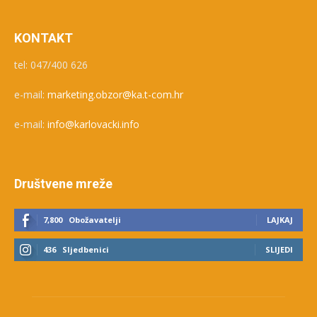
KONTAKT
tel: 047/400 626
e-mail:
marketing.obzor@ka.t-com.hr
e-mail:
info@karlovacki.info
Društvene mreže
7,800
Obožavatelji
LAJKAJ
436
Sljedbenici
SLIJEDI