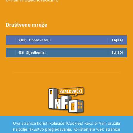
Društvene mreže
7,800
Obožavatelji
LAJKAJ
436
Sljedbenici
SLIJEDI
Ova stranica koristi kolačiće (Cookies) kako bi Vam pružila
najbolje iskustvo pregledavanja. Korištenjem web stranice