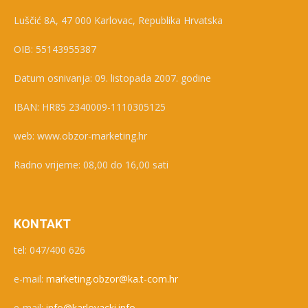
Luščić 8A, 47 000 Karlovac, Republika Hrvatska
OIB: 55143955387
Datum osnivanja: 09. listopada 2007. godine
IBAN: HR85 2340009-1110305125
web: www.obzor-marketing.hr
Radno vrijeme: 08,00 do 16,00 sati
KONTAKT
tel: 047/400 626
e-mail:
marketing.obzor@ka.t-com.hr
e-mail:
info@karlovacki.info