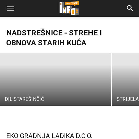
NADSTREŠNICE - STREHE I
ŽUPA, TRGOVAČKO PROIZVODNI OBRT
OBNOVA STARIH KUĆA
Karlovački Info
-
04/05/2020
DIL STAREŠINČIĆ
STRIJELAC
EKO GRADNJA LADIKA D.O.O.